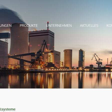
UNGEN
PRODUKTE
UNTERNEHMEN
AKTUELLES
KO
technik GmbH
 5
fo
llsysteme