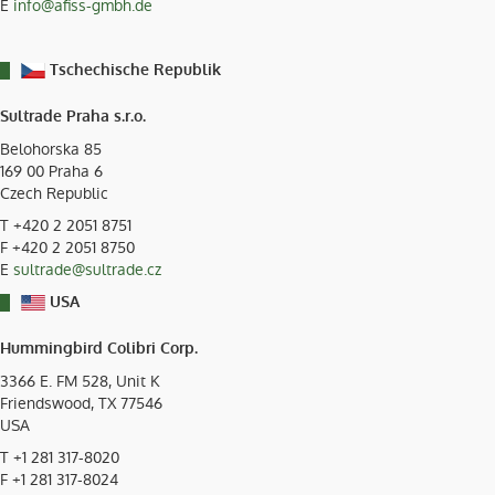
E
info@afiss-gmbh.de
Tschechische Republik
Sultrade Praha s.r.o.
Belohorska 85
169 00
Praha 6
Czech Republic
T
+420 2 2051 8751
F +420 2 2051 8750
E
sultrade@sultrade.cz
USA
Hummingbird Colibri Corp.
3366 E. FM 528, Unit K
Friendswood, TX
77546
USA
T
+1 281 317-8020
F +1 281 317-8024