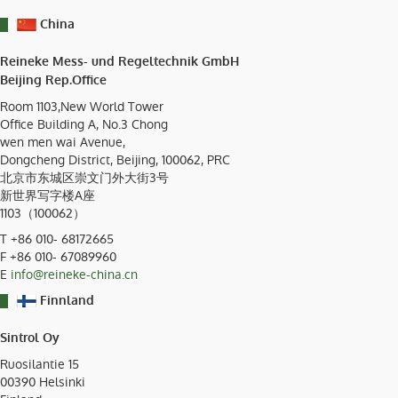
China
Reineke Mess- und Regeltechnik GmbH
Beijing Rep.Office
Room 1103,New World Tower
Office Building A, No.3 Chong
wen men wai Avenue,
Dongcheng District, Beijing, 100062, PRC
北京市东城区崇文门外大街3号
新世界写字楼A座
1103（100062）
T
+86 010- 68172665
F +86 010- 67089960
E
info@reineke-china.cn
Finnland
Sintrol Oy
Ruosilantie 15
00390
Helsinki