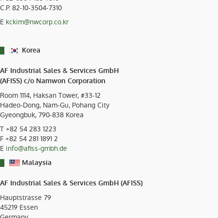
C.P. 82-10-3504-7310
E
kckim@nwcorp.co.kr
Korea
AF Industrial Sales & Services GmbH
(AFISS) c/o Namwon Corporation
Room 1114, Haksan Tower, #33-12
Hadeo-Dong, Nam-Gu, Pohang City
Gyeongbuk, 790-838 Korea
T
+82 54 283 1223
F +82 54 281 1891 2
E
info@afiss-gmbh.de
Malaysia
AF Industrial Sales & Services GmbH (AFISS)
Hauptstrasse 79
45219
Essen
Germany