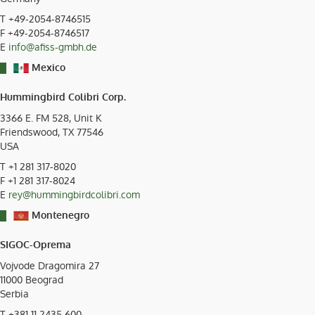
T
+49-2054-8746515
F +49-2054-8746517
E
info@afiss-gmbh.de
Mexico
Hummingbird Colibri Corp.
3366 E. FM 528, Unit K
Friendswood, TX
77546
USA
T
+1 281 317-8020
F +1 281 317-8024
E
rey@hummingbirdcolibri.com
Montenegro
SIGOC-Oprema
Vojvode Dragomira 27
11000
Beograd
Serbia
T
+381 11 2435 600