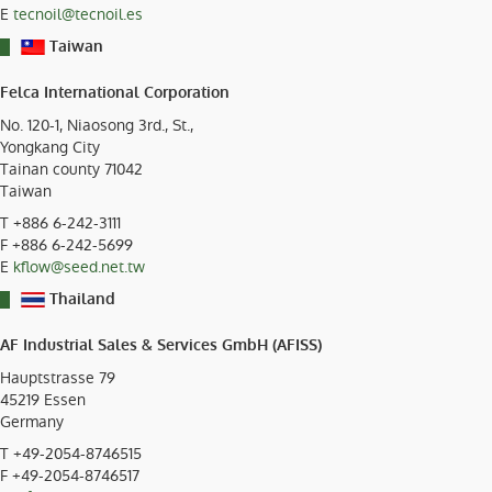
E
tecnoil@tecnoil.es
Taiwan
Felca International Corporation
No. 120-1, Niaosong 3rd., St.,
Yongkang City
Tainan county 71042
Taiwan
T
+886 6-242-3111
F +886 6-242-5699
E
kflow@seed.net.tw
Thailand
AF Industrial Sales & Services GmbH (AFISS)
Hauptstrasse 79
45219
Essen
Germany
T
+49-2054-8746515
F +49-2054-8746517