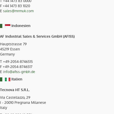
T
+44 1473 83 0000
F +44 1473 83 1020
E
sales@mrmuk.com
Indonesien
AF Industrial Sales & Services GmbH (AFISS)
Hauptstrasse 79
45219
Essen
Germany
T
+49-2054-8746515
F +49-2054-8746517
E
info@afiss-gmbh.de
Italien
Tecnova HT S.R.L.
Via Castellazzo, 29
I - 20010 Pregnana Milanese
Italy