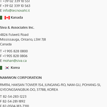
T
+39 02 339 10 551
F +39 02 339 10 563
E
info@tecnovaht.it
Kanada
Siva & Associates Inc.
4826 Fulwell Road
Mississauga, Ontario, L5M 7J8
Canada
T
+1 905 828 0800
F +1 905 828 0806
E
mohan@siva.ca
Korea
NAMWON CORPORATION
RM1114, HAKSAN TOWER 154, JUNGANG-RO, NAM-GU, POHANG-SI,
GYEONGSANGBUK-DO, 37788, KOREA
T 82-54-283-1223
F 82-54-281-1892
F 82-0504-183-7310