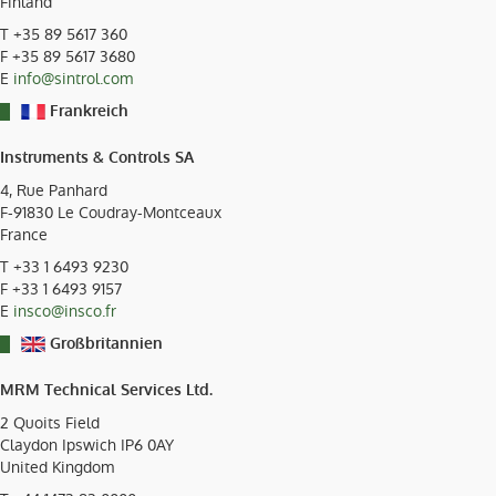
Finland
T
+35 89 5617 360
F +35 89 5617 3680
E
info@sintrol.com
Frankreich
Instruments & Controls SA
4, Rue Panhard
F-91830
Le Coudray-Montceaux
France
T
+33 1 6493 9230
F +33 1 6493 9157
E
insco@insco.fr
Großbritannien
MRM Technical Services Ltd.
2 Quoits Field
Claydon Ipswich IP6 0AY
United Kingdom