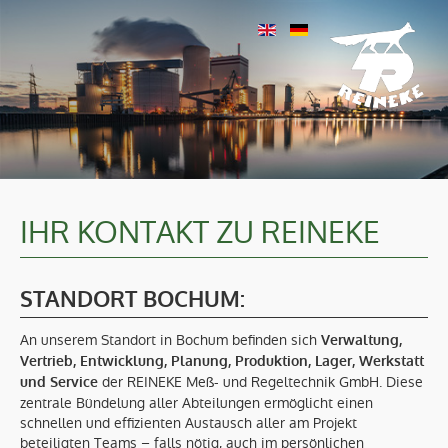
STARTSEITE
LÖSUNGEN
IHR KONTAKT ZU REINEKE
PRODUKTE
UNTERNEHMEN
STANDORT BOCHUM:
AKTUELLES
An unserem Standort in Bochum befinden sich
Verwaltung,
KONTAKT
Vertrieb, Entwicklung, Planung, Produktion, Lager, Werkstatt
der REINEKE Meß- und Regeltechnik GmbH. Diese
und Service
STELLENANGEBOTE
zentrale Bündelung aller Abteilungen ermöglicht einen
schnellen und effizienten Austausch aller am Projekt
beteiligten Teams – falls nötig, auch im persönlichen