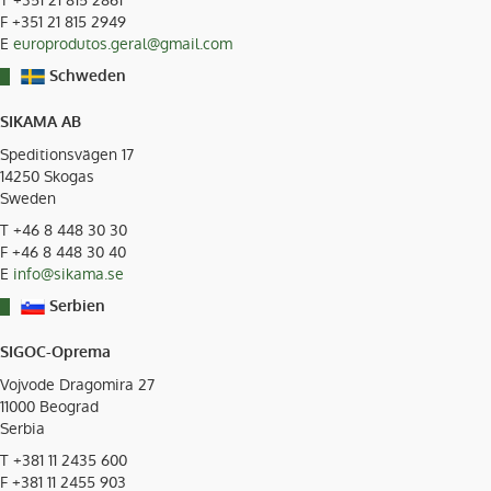
T
+351 21 815 2861
F +351 21 815 2949
E
europrodutos.geral@gmail.com
Schweden
SIKAMA AB
Speditionsvägen 17
14250 Skogas
Sweden
T
+46 8 448 30 30
F +46 8 448 30 40
E
info@sikama.se
Serbien
SIGOC-Oprema
Vojvode Dragomira 27
11000
Beograd
Serbia
T
+381 11 2435 600
F +381 11 2455 903