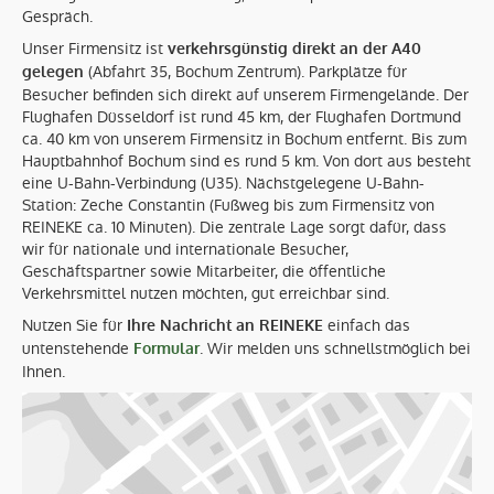
Gespräch.
Unser Firmensitz ist
verkehrsgünstig direkt an der A40
(Abfahrt 35, Bochum Zentrum). Parkplätze für
gelegen
Besucher befinden sich direkt auf unserem Firmengelände. Der
Reineke Meß- und Regeltechnik GmbH
Flughafen Düsseldorf ist rund 45 km, der Flughafen Dortmund
ca. 40 km von unserem Firmensitz in Bochum entfernt. Bis zum
Von-Ebner-Eschenbach-Str. 5
Hauptbahnhof Bochum sind es rund 5 km. Von dort aus besteht
44807
Bochum
eine U-Bahn-Verbindung (U35). Nächstgelegene U-Bahn-
0234 / 95 95 - 0
Station: Zeche Constantin (Fußweg bis zum Firmensitz von
0234 / 95 95 - 200
REINEKE ca. 10 Minuten). Die zentrale Lage sorgt dafür, dass
info@reineke-online.info
wir für nationale und internationale Besucher,
Startseite
Geschäftspartner sowie Mitarbeiter, die öffentliche
Lösungen
Verkehrsmittel nutzen möchten, gut erreichbar sind.
Produkte
Nutzen Sie für
einfach das
Ihre Nachricht an REINEKE
Elektrohydraulische Stellsysteme
untenstehende
. Wir melden uns schnellstmöglich bei
Formular
Hydraulische Kompaktantriebe
Ihnen.
Regelarmaturen
Hydraulikzylinder
Dampfprüfstock
Gasmesssysteme
Regelkarten